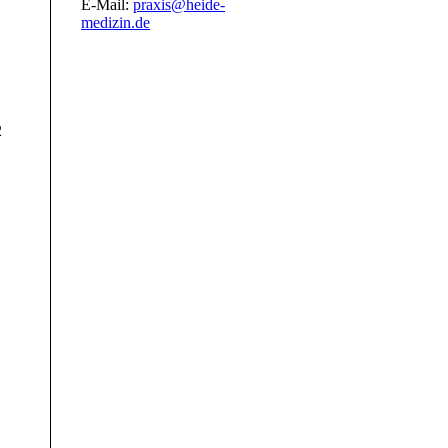
E-Mail:
praxis@heide-
medizin.de
2